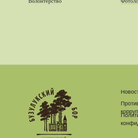
Волонтерство
Фотол
Новос
Проти
корру
Полит
конфи