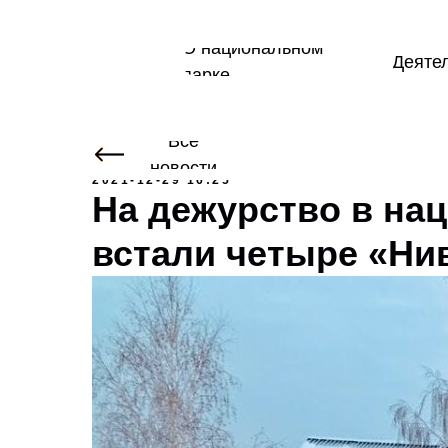
О национальном
Деяте
парке
Все
новости
2021-12-29 16:25
На дежурство в на
встали четыре «Ни