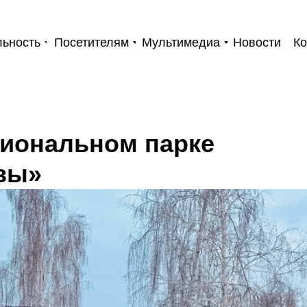
льность
Посетителям
Мультимедиа
Новости
Ко
циональном парке
вы»