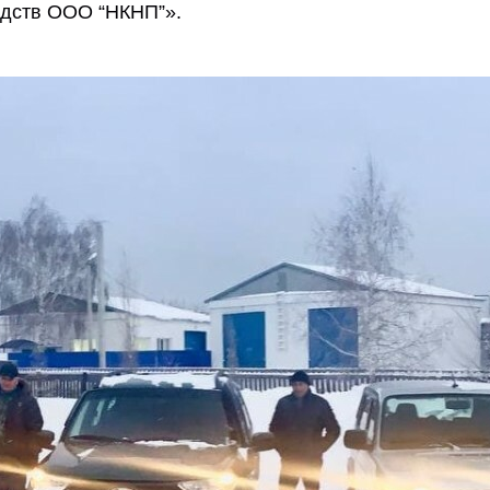
едств ООО “НКНП”».