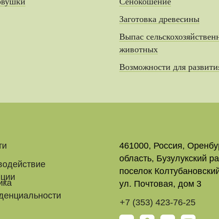
овушки
Сенокошение
Заготовка древесины
Выпас сельскохозяйствен
животных
Возможности для развити
ти
461000, Россия, Оренбу
область, Бузулукский ра
водействие
поселок Колтубановский
пции
ика
ул. Почтовая, дом 3
денциальности
+7 (353) 423-76-25