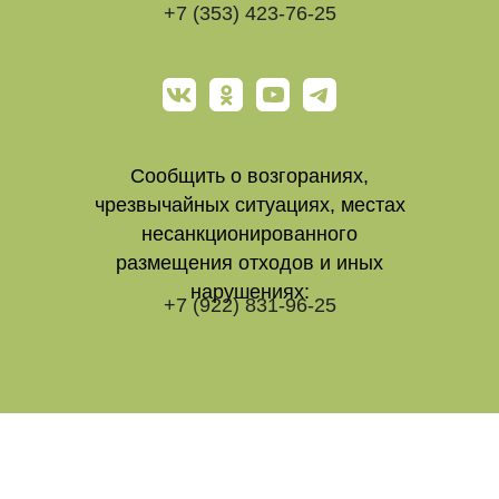
+7 (353) 423-76-25
Сообщить о возгораниях,
чрезвычайных ситуациях, местах
несанкционированного
размещения отходов и иных
нарушениях:
+7 (922) 831-96-25