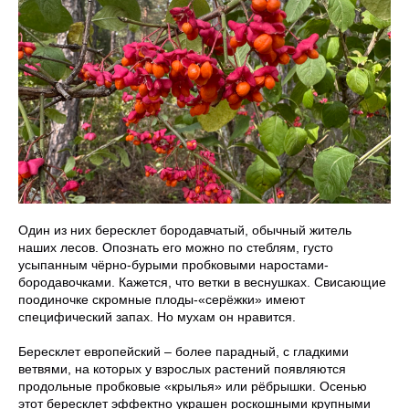
Один из них бересклет бородавчатый, обычный житель
наших лесов. Опознать его можно по стеблям, густо
усыпанным чёрно-бурыми пробковыми наростами-
бородавочками. Кажется, что ветки в веснушках. Свисающие
поодиночке скромные плоды-«серёжки» имеют
специфический запах. Но мухам он нравится.
Бересклет европейский – более парадный, с гладкими
ветвями, на которых у взрослых растений появляются
продольные пробковые «крылья» или рёбрышки. Осенью
этот бересклет эффектно украшен роскошными крупными