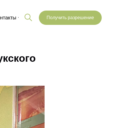
нтакты
Получить разрешение
узее
укского