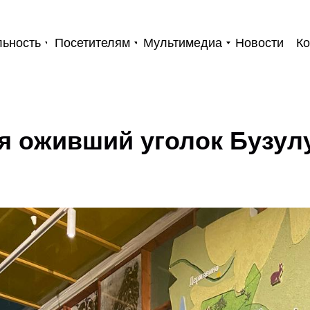
льность
Посетителям
Мультимедиа
Новости
Ко
укском краеведческом м
я оживший уголок Бузул