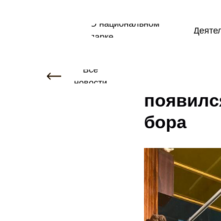
О национальном
Деяте
парке
2023-09-22 07:13
Все
В Бузул
новости
появилс
бора