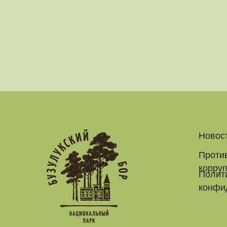
Новос
Проти
корру
Полит
конфи